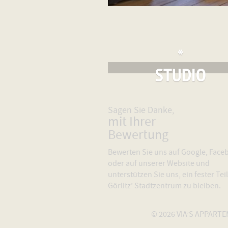
*
STUDIO
Sagen Sie Danke,
mit Ihrer
Bewertung
Bewerten Sie uns auf Google, Face
oder auf unserer Website und
unterstützen Sie uns, ein fester Teil
Görlitz’ Stadtzentrum zu bleiben.
© 2026 VIA’S APPART