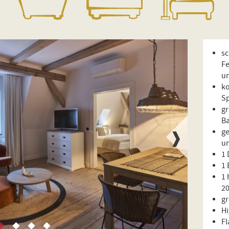
s
F
u
ko
S
gr
B
ge
un
1 
1 
1 
2
gr
H
Fl