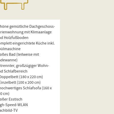
chöne gemütliche Dachgeschoss-
erienwohnung mit Klimaanlage
nd Holzfußboden
mplett eingerichtete Küche inkl.
pülmaschine
oßes Bad (teilweise mit
adewanne)
trennter, großzügiger Wohn-
d Schlafbereich
Doppelbett (180 x 220 cm)
Einzelbett (100 x 200 cm)
hochwertiges Schlafsofa (160 x
00 cm)
oßer Esstisch
igh-Speed-WLAN
achbild-TV