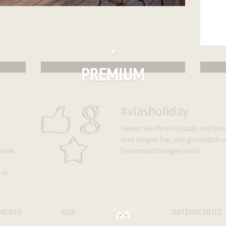
*
PREMIUM
#viasholiday
Teilen Sie Ihren Urlaub mit Ih
und zeigen Sie, wie gemütlich 
book
Ferienwohnungen sind.
 in
TECHNISCHE
EMENTS
AGB
DATENSCHUTZ
BETREUUNG