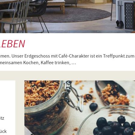
LEBEN
mmen. Unser Erdgeschoss mit Café-Charakter ist ein Treffpunkt z
emeinsamen Kochen, Kaffee trinken, …
itz
tück