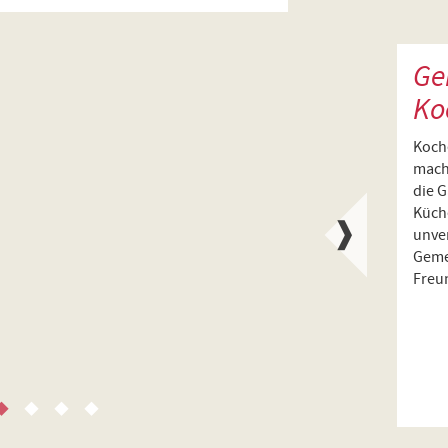
Ge
Ko
Koche
mach
die G
Küch
unve
Geme
Freu