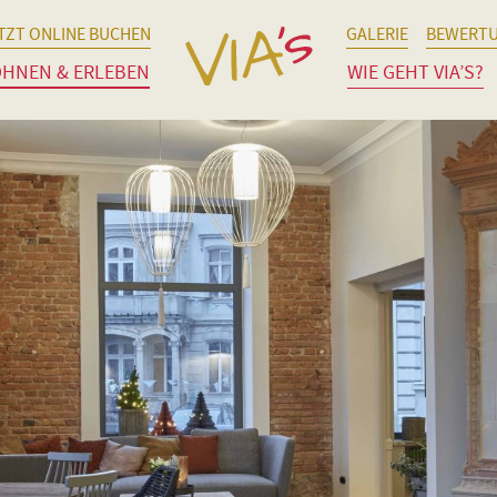
TZT ONLINE BUCHEN
GALERIE
BEWERT
HNEN & ERLEBEN
WIE GEHT VIA’S?